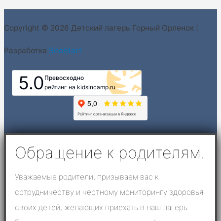
Copyright © 2026
Детский лагерь Горный Орленок
|
Разработка
SiteStart
5.0
Превосходно
рейтинг на kidsincamp.ru
Обращение к родителям.
Уважаемые родители, призываем вас к
сотрудничеству и честному мониторингу здоровья
своих детей, желающих приехать в наш лагерь.