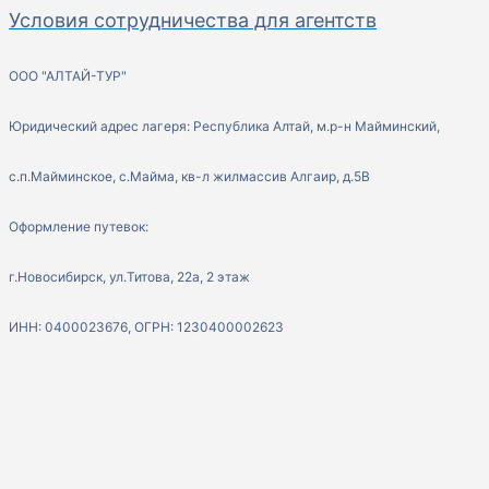
Условия сотрудничества для агентств
ООО "АЛТАЙ-ТУР"
Юридический адрес лагеря: Республика Алтай, м.р-н Майминский,
с.п.Майминское, с.Майма, кв-л жилмассив Алгаир, д.5В
Оформление путевок:
г.Новосибирск, ул.Титова, 22а, 2 этаж
ИНН: 0400023676, ОГРН: 1230400002623