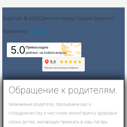
Copyright © 2026
Детский лагерь Горный Орленок
|
Разработка
SiteStart
5.0
Превосходно
рейтинг на kidsincamp.ru
Обращение к родителям.
Уважаемые родители, призываем вас к
сотрудничеству и честному мониторингу здоровья
своих детей, желающих приехать в наш лагерь.