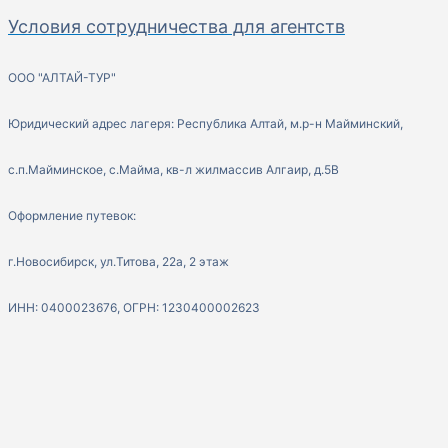
Условия сотрудничества для агентств
ООО "АЛТАЙ-ТУР"
Юридический адрес лагеря: Республика Алтай, м.р-н Майминский,
с.п.Майминское, с.Майма, кв-л жилмассив Алгаир, д.5В
Оформление путевок:
г.Новосибирск, ул.Титова, 22а, 2 этаж
ИНН: 0400023676, ОГРН: 1230400002623